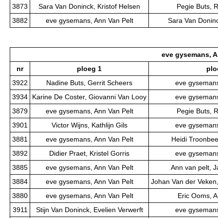
3873
Sara Van Doninck, Kristof Helsen
Pegie Buts, 
3882
eve gysemans, Ann Van Pelt
Sara Van Doninc
eve gysemans, A
nr
ploeg 1
plo
3922
Nadine Buts, Gerrit Scheers
eve gysemans
3934
Karine De Coster, Giovanni Van Looy
eve gysemans
3879
eve gysemans, Ann Van Pelt
Pegie Buts, 
3901
Victor Wijns, Kathlijn Gils
eve gysemans
3881
eve gysemans, Ann Van Pelt
Heidi Troonbee
3892
Didier Praet, Kristel Gorris
eve gysemans
3885
eve gysemans, Ann Van Pelt
Ann van pelt, 
3884
eve gysemans, Ann Van Pelt
Johan Van der Veken,
3880
eve gysemans, Ann Van Pelt
Eric Ooms, 
3911
Stijn Van Doninck, Evelien Verwerft
eve gysemans