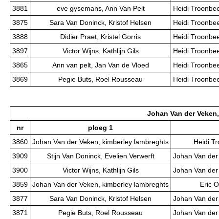
3881
eve gysemans, Ann Van Pelt
Heidi Troonbee
3875
Sara Van Doninck, Kristof Helsen
Heidi Troonbee
3888
Didier Praet, Kristel Gorris
Heidi Troonbee
3897
Victor Wijns, Kathlijn Gils
Heidi Troonbee
3865
Ann van pelt, Jan Van de Vloed
Heidi Troonbee
3869
Pegie Buts, Roel Rousseau
Heidi Troonbee
Johan Van der Veken,
nr
ploeg 1
3860
Johan Van der Veken, kimberley lambreghts
Heidi Tr
3909
Stijn Van Doninck, Evelien Verwerft
Johan Van der
3900
Victor Wijns, Kathlijn Gils
Johan Van der
3859
Johan Van der Veken, kimberley lambreghts
Eric 
3877
Sara Van Doninck, Kristof Helsen
Johan Van der
3871
Pegie Buts, Roel Rousseau
Johan Van der