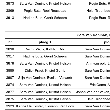
3873
Sara Van Doninck, Kristof Helsen
Pegie Buts, 
3869
Pegie Buts, Roel Rousseau
Heidi Troonbee
3913
Nadine Buts, Gerrit Scheers
Pegie Buts, 
Sara Van Doninck, 
nr
ploeg 1
plo
3898
Victor Wijns, Kathlijn Gils
Sara Van Doninc
3917
Nadine Buts, Gerrit Scheers
Sara Van Doninc
3878
Sara Van Doninck, Kristof Helsen
Ann van pelt, 
3889
Didier Praet, Kristel Gorris
Sara Van Doninc
3907
Stijn Van Doninck, Evelien Verwerft
Sara Van Doninc
3874
Sara Van Doninck, Kristof Helsen
Eric Ooms, 
3877
Sara Van Doninck, Kristof Helsen
Johan Van der Veken,
3875
Sara Van Doninck, Kristof Helsen
Heidi Troonbee
3929
Karine De Coster, Giovanni Van Looy
Sara Van Doninc