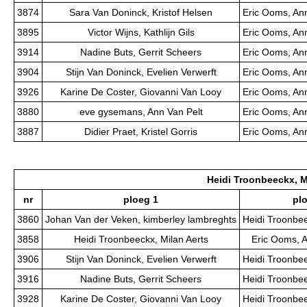
3874
Sara Van Doninck, Kristof Helsen
Eric Ooms, An
3895
Victor Wijns, Kathlijn Gils
Eric Ooms, An
3914
Nadine Buts, Gerrit Scheers
Eric Ooms, An
3904
Stijn Van Doninck, Evelien Verwerft
Eric Ooms, An
3926
Karine De Coster, Giovanni Van Looy
Eric Ooms, An
3880
eve gysemans, Ann Van Pelt
Eric Ooms, An
3887
Didier Praet, Kristel Gorris
Eric Ooms, An
Heidi Troonbeeckx, M
nr
ploeg 1
pl
3860
Johan Van der Veken, kimberley lambreghts
Heidi Troonbee
3858
Heidi Troonbeeckx, Milan Aerts
Eric Ooms, 
3906
Stijn Van Doninck, Evelien Verwerft
Heidi Troonbee
3916
Nadine Buts, Gerrit Scheers
Heidi Troonbee
3928
Karine De Coster, Giovanni Van Looy
Heidi Troonbee