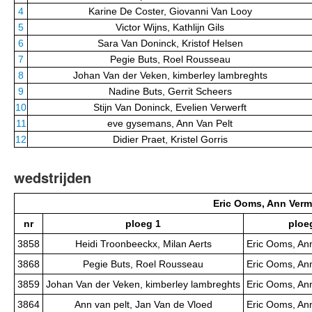
4
Karine De Coster, Giovanni Van Looy
5
Victor Wijns, Kathlijn Gils
6
Sara Van Doninck, Kristof Helsen
7
Pegie Buts, Roel Rousseau
8
Johan Van der Veken, kimberley lambreghts
9
Nadine Buts, Gerrit Scheers
10
Stijn Van Doninck, Evelien Verwerft
11
eve gysemans, Ann Van Pelt
12
Didier Praet, Kristel Gorris
wedstrijden
Eric Ooms, Ann Verm
nr
ploeg 1
ploe
3858
Heidi Troonbeeckx, Milan Aerts
Eric Ooms, An
3868
Pegie Buts, Roel Rousseau
Eric Ooms, An
3859
Johan Van der Veken, kimberley lambreghts
Eric Ooms, An
3864
Ann van pelt, Jan Van de Vloed
Eric Ooms, An